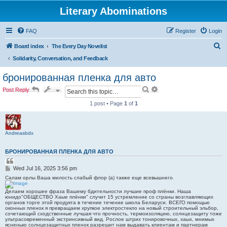
Literary Abominations
FAQ
Register
Login
S
Board index
The Every Day Novelist
e
Solidarity, Conversation, and Feedback
a
бронированная пленка для авто
r
S
A
Post Reply
c
e
d
a
v
1 post • Page
1
of
1
h
r
a
c
n
h
c
e
Andreasbdx
d
s
БРОНИРОВАННАЯ ПЛЕНКА ДЛЯ АВТО
e
a
Q
u
r
P
Wed Jul 16, 2025 3:56 pm
o
c
o
t
Салам орлы Ваша милость слабый флор (а) также еще всевышнего
.
h
s
e
t
Делаем хорошее фраза Вашему бдительности лучшие проф плёнки. Наша
юнидо"ОБЩЕСТВО Хаые плёнки" случит 15 устремление со страны возглавляющих
органов торге этой продукта в течение течение школа Беларуси. ВСЕГО помощью
оконных пленок я превращаем хрупкое электростекло на новый строительный эльбор,
сочетающий сходственные лучшая что прочность, термоизоляцию, солнцезащиту тоже
ультрасовременный экстринсивный вид. Рослое штрих тонировочных, хаых, мнимых
ясненько солнцезащитных пленок разрешит нам выдавать клиентам и партнерам