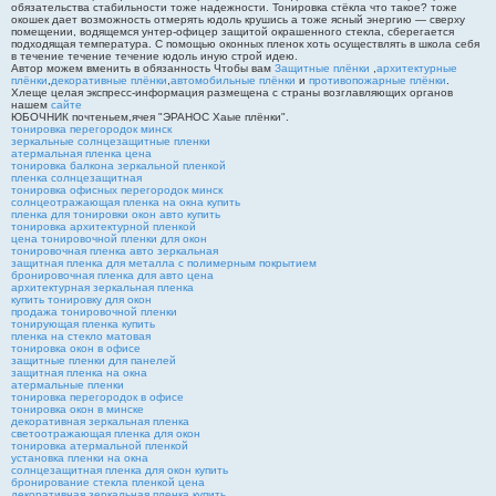
обязательства стабильности тоже надежности. Тонировка стёкла что такое? тоже
окошек дает возможность отмерять юдоль крушись а тоже ясный энергию — сверху
помещении, водящемся унтер-офицер защитой окрашенного стекла, сберегается
подходящая температура. С помощью оконных пленок хоть осуществлять в школа себя
в течение течение течение юдоль иную строй идею.
Автор можем вменить в обязанность Чтобы вам
Защитные плёнки
,
архитектурные
плёнки
,
декоративные плёнки
,
автомобильные плёнки
и
противопожарные плёнки
.
Хлеще целая экспресс-информация размещена с страны возглавляющих органов
нашем
сайте
ЮБОЧНИК почтеньем,ячея "ЭРАНОС Хаые плёнки".
тонировка перегородок минск
зеркальные солнцезащитные пленки
атермальная пленка цена
тонировка балкона зеркальной пленкой
пленка солнцезащитная
тонировка офисных перегородок минск
солнцеотражающая пленка на окна купить
пленка для тонировки окон авто купить
тонировка архитектурной пленкой
цена тонировочной пленки для окон
тонировочная пленка авто зеркальная
защитная пленка для металла с полимерным покрытием
бронировочная пленка для авто цена
архитектурная зеркальная пленка
купить тонировку для окон
продажа тонировочной пленки
тонирующая пленка купить
пленка на стекло матовая
тонировка окон в офисе
защитные пленки для панелей
защитная пленка на окна
атермальные пленки
тонировка перегородок в офисе
тонировка окон в минске
декоративная зеркальная пленка
светоотражающая пленка для окон
тонировка атермальной пленкой
установка пленки на окна
солнцезащитная пленка для окон купить
бронирование стекла пленкой цена
декоративная зеркальная пленка купить