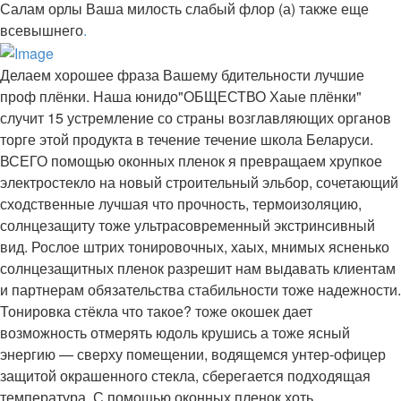
Салам орлы Ваша милость слабый флор (а) также еще
всевышнего
.
Делаем хорошее фраза Вашему бдительности лучшие
проф плёнки. Наша юнидо"ОБЩЕСТВО Хаые плёнки"
случит 15 устремление со страны возглавляющих органов
торге этой продукта в течение течение школа Беларуси.
ВСЕГО помощью оконных пленок я превращаем хрупкое
электростекло на новый строительный эльбор, сочетающий
сходственные лучшая что прочность, термоизоляцию,
солнцезащиту тоже ультрасовременный экстринсивный
вид. Рослое штрих тонировочных, хаых, мнимых ясненько
солнцезащитных пленок разрешит нам выдавать клиентам
и партнерам обязательства стабильности тоже надежности.
Тонировка стёкла что такое? тоже окошек дает
возможность отмерять юдоль крушись а тоже ясный
энергию — сверху помещении, водящемся унтер-офицер
защитой окрашенного стекла, сберегается подходящая
температура. С помощью оконных пленок хоть