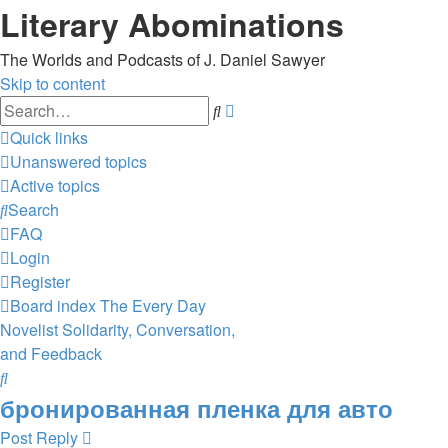
Literary Abominations
The Worlds and Podcasts of J. Daniel Sawyer
Skip to content
Advanced
Search
search
Quick links
Unanswered topics
Active topics
Search
FAQ
Login
Register
Board index
The Every Day
Novelist
Solidarity, Conversation,
and Feedback
Search
бронированная пленка для авто
Post Reply